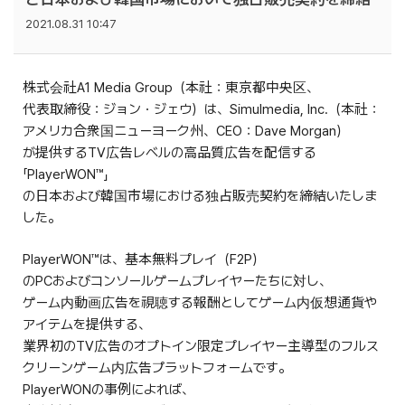
2021.08.31 10:47
株式会社A1 Media Group（本社：東京都中央区、
代表取締役：ジョン・ジェウ）は、Simulmedia, Inc.（本社：
アメリカ合衆国ニューヨーク州、CEO：Dave Morgan）
が提供するTV広告レベルの高品質広告を配信する
「PlayerWON™」
の日本および韓国市場における独占販売契約を締結いたしま
した。
PlayerWON™は、基本無料プレイ（F2P）
のPCおよびコンソールゲームプレイヤーたちに対し、
ゲーム内動画広告を視聴する報酬としてゲーム内仮想通貨や
アイテムを提供する、
業界初のTV広告のオプトイン限定プレイヤー主導型のフルス
クリーンゲーム内広告プラットフォームです。
PlayerWONの事例によれば、