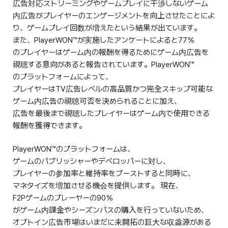
広告対応ストリーミングやゲームプレイに干渉しないゲーム
内広告がプレイヤーのエンゲージメントを向上させたことによ
り、ゲームプレイ回数が増えたという結果が出ています。
また、PlayerWON™が実施したアンケートによると77％
のプレイヤーはゲーム内の報酬を得るためにゲーム内広告を
視聴する意向があると報告されています。PlayerWON™
のプラットフォームによって、
プレイヤーはTV広告レベルの高品質かつ完全スキップ可能な
ゲーム内広告の視聴可否を決められることに加え、
広告を最後まで視聴したプレイヤーはゲーム内で使用できる
報酬を獲得できます。
PlayerWON™のプラットフォームは、
ゲームのパブリッシャーやデベロッパーに対し、
プレイヤーの参加率と維持率をブーストすると同時に、
マネタイズを増加させる機会を提供します。 現在、
F2Pゲームのプレーヤーの90％
がゲーム内課金やシーズンパスの購入を行っていないため、
オプトイン広告市場はいまだに未開拓の巨大な収益源がある