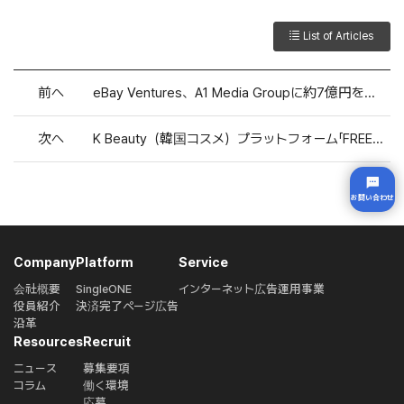
List of Articles
前へ
eBay Ventures、A1 Media Groupに約7億円を投資
次へ
K Beauty（韓国コスメ）プラットフォーム「FREECO」の運営会社「ELINHA」が、第三者割当による資金調達を実施
お問い合わせ
Company
Platform
Service
会社概要
SingleONE
インターネット広告運用事業
役員紹介
決済完了ページ広告
沿革
Resources
Recruit
ニュース
募集要項
コラム
働く環境
応募